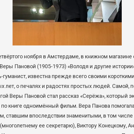
ого ноября в Амстердаме, в книжном магазине 
 Веры Пановой (1905-1973) «Володя и другие истории
ь-гуманист, известна прежде всего своими короткими
х лет, о печалях и радостях простых людей. Самой, 
гой Веры Пановой стал рассказ «Серёжа», который эк
в по книге одноимённый фильм. Вера Панова помогал
, ставшим впоследствии знаменитыми, в том числе
(многолетнему ее секретарю), Виктору Конецкому, А