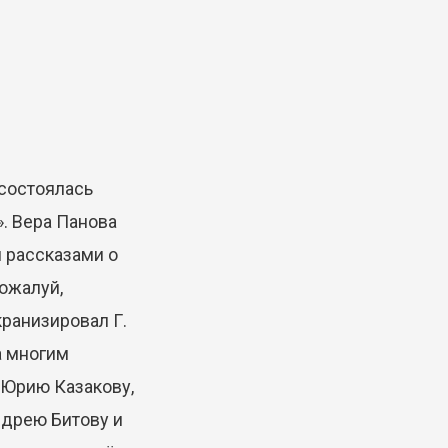
состоялась
». Вера Панова
 рассказами о
пожалуй,
ранизировал Г.
а многим
 Юрию Казакову,
ндрею Битову и