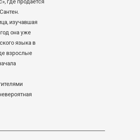
с», где продаётся
Сантен.
ца, изучавшая
 год она уже
ского языка в
где взрослые
начала
етителями
 невероятная