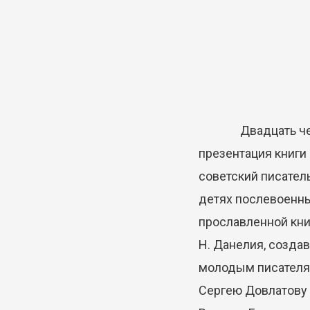
Двадцать четвёрт
презентация книги
советский писател
детях послевоенны
прославленной кни
Н. Данелия, созда
молодым писателям
Сергею Довлатову 